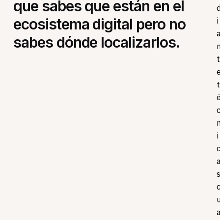
que sabes que están en el
i
ecosistema digital pero no
sabes dónde localizarlos.
t
t
i