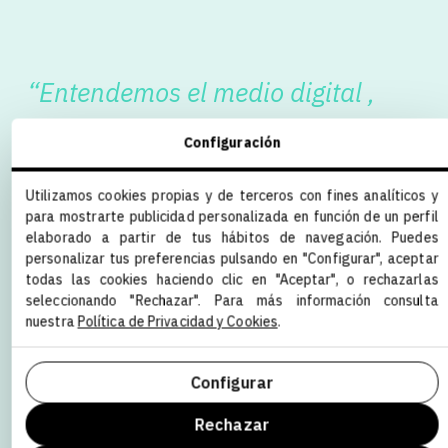
“Entendemos el medio digital ,
pero también el mundo de los
Configuración
negocios, lo que nos permite
Utilizamos cookies propias y de terceros con fines analíticos y
analizar tu proyecto desde
para mostrarte publicidad personalizada en función de un perfil
elaborado a partir de tus hábitos de navegación. Puedes
diferentes ópticas y enfoques”
personalizar tus preferencias pulsando en "Configurar", aceptar
todas las cookies haciendo clic en "Aceptar", o rechazarlas
Francisco Estardera
seleccionando "Rechazar". Para más información consulta
Socio y Director IT
nuestra
Política de Privacidad y Cookies
.
Configurar
Rechazar