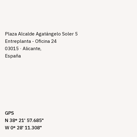
Plaza Alcalde Agatángelo Soler 5
Entreplanta - Oficina 24
03015 · Alicante,
España
GPS
N 38° 21' 57.685"
W 0° 28' 11.308"