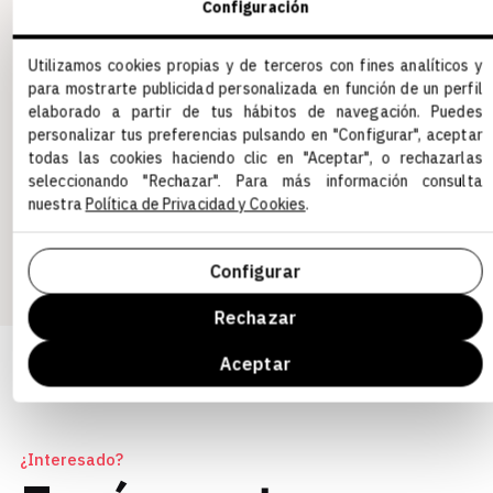
Configuración
Un buen portfolio con proyectos similares a los
desarrollados en Grupo Enfoca.
Utilizamos cookies propias y de terceros con fines analíticos y
Qué seas una persona empática y abierta.
para mostrarte publicidad personalizada en función de un perfil
elaborado a partir de tus hábitos de navegación. Puedes
Abstenerse spoilers de Juego de Tronos 😉
personalizar tus preferencias pulsando en "Configurar", aceptar
todas las cookies haciendo clic en "Aceptar", o rechazarlas
Grupo Enfoca nos tomamos muy en serio la igualdad
seleccionando "Rechazar". Para más información consulta
de oportunidades. Todos los aspirantes cualificados
nuestra
Política de Privacidad y Cookies
.
recibirán la consideración para el empleo sin
distinción de raza, color, sexo, orientación
Configurar
sexual,religión, nacionalidad o ascendencia.
Rechazar
Aceptar
¿Interesado?