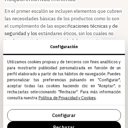
En el primer escalón se incluyen elementos que cubren
las necesidades básicas de los productos como lo son
el cumplimiento de las especif
icaciones técnicas y de
seguridad y los
estándares éticos, sin los cuales no
tendremos ninguna oportunidad de competir.
Configuración
Necesidades funcionales
Utilizamos cookies propias y de terceros con fines analíticos y
Seguido de estos, se abordan elementos que
para mostrarte publicidad personalizada en función de un
responden a las necesidades económicas y de
perfil elaborado a partir de tus hábitos de navegación. Puedes
personalizar tus preferencias pulsando en "Configurar",
rendimiento del producto como la reducción de costes
aceptar todas las cookies haciendo clic en "Aceptar", o
y la escalabilidad. Muchas empresas B2B se han
rechazarlas seleccionando "Rechazar". Para más información
centrado en cumplir con estos elementos funcionales
consulta nuestra
Política de Privacidad y Cookies
.
durante mucho tiempo y si bien no deben ser dejados
de lado, no deben ser el foco de tu estrategia.
Configurar
Facilidad para hacer negocios
Rechazar